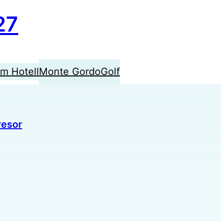
27
am
Hotell
Monte Gordo
Golf
resor