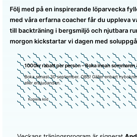
Följ med på en inspirerande löparvecka fyl
med våra erfarna coacher får du uppleva var
till backträning i bergsmiljö och njutbara 
morgon kickstartar vi dagen med soluppgå
1000kr rabatt per person – Boka innan sommaren ä
Boka senast 30 september. OBS! Gäller enbart nyboknin
eller erbjudanden.
Kopiera kod
Veckans träningsprogram är signerat
And