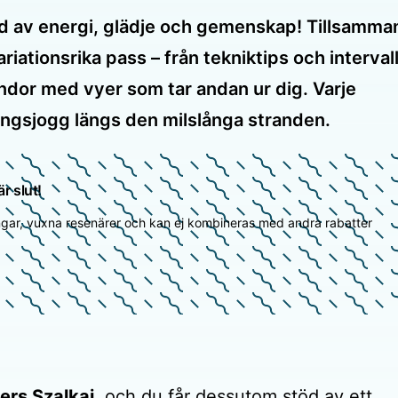
ld av energi, glädje och gemenskap! Tillsamma
iationsrika pass – från tekniktips och interval
rundor med vyer som tar andan ur dig. Varje
ngsjogg längs den milslånga stranden.
r slut!
gar, vuxna resenärer och kan ej kombineras med andra rabatter
ers Szalkai
, och du får dessutom stöd av ett