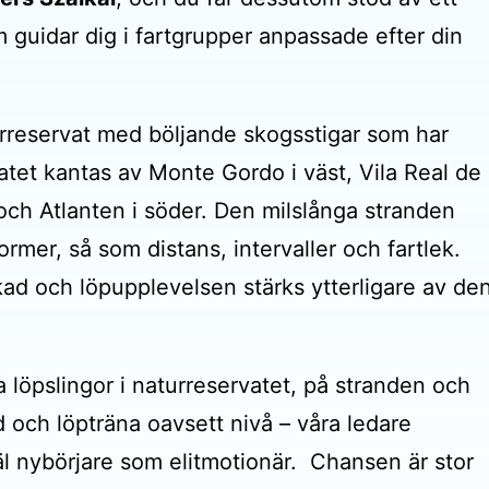
m guidar dig i fartgrupper anpassade efter din
aturreservat med böljande skogsstigar som har
atet kantas av Monte Gordo i väst, Vila Real de
och Atlanten i söder. Den milslånga stranden
ormer, så som distans, intervaller och fartlek.
kad och löpupplevelsen stärks ytterligare av de
 löpslingor i naturreservatet, på stranden och
 och löpträna oavsett nivå – våra ledare
äl nybörjare som elitmotionär. Chansen är stor