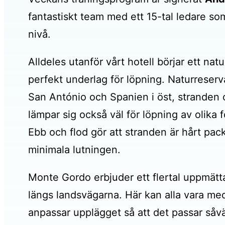
fantastiskt team med ett 15-tal ledare so
nivå.
Alldeles utanför vårt hotell börjar ett n
perfekt underlag för löpning. Naturreserv
San António och Spanien i öst, stranden 
lämpar sig också väl för löpning av olika f
Ebb och flod gör att stranden är hårt pac
minimala lutningen.
Monte Gordo erbjuder ett flertal uppmätta
längs landsvägarna. Här kan alla vara med
anpassar upplägget så att det passar såv