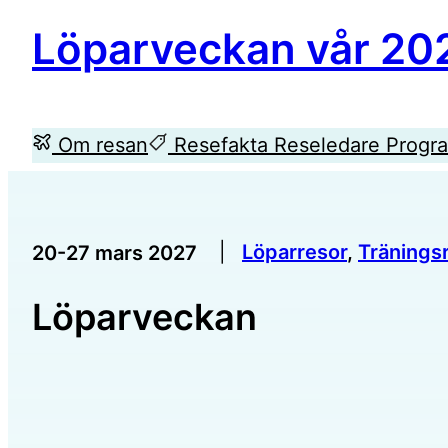
Löparveckan vår 20
Om resan
Resefakta
Reseledare
Progr
|
Löparresor
, 
Tränings
20-27 mars 2027
Löparveckan