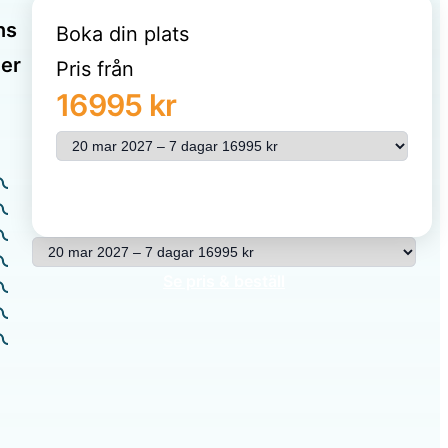
ns
Boka din plats
ler
Pris från
16995 kr
Välj resa
Se pris & beställ
Välj resa
Se pris & beställ