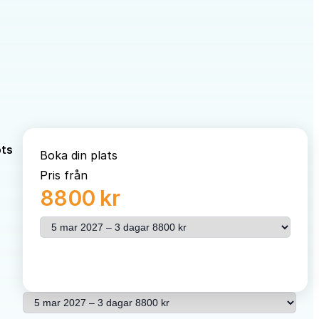
öts
Boka din plats
Pris från
8800 kr
Välj resa
Se pris & beställ
Välj resa