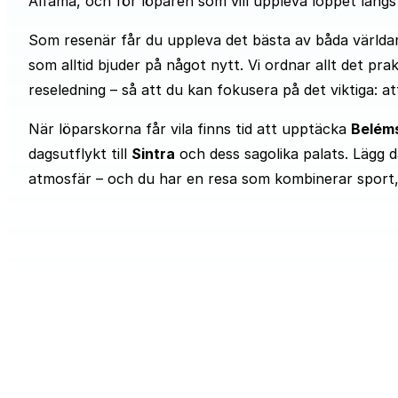
Alfama, och för löparen som vill uppleva loppet längs 
Som resenär får du uppleva det bästa av båda världar
som alltid bjuder på något nytt. Vi ordnar allt det pr
reseledning – så att du kan fokusera på det viktiga: at
När löparskorna får vila finns tid att upptäcka
Beléms
dagsutflykt till
Sintra
och dess sagolika palats. Lägg dä
atmosfär – och du har en resa som kombinerar sport, k