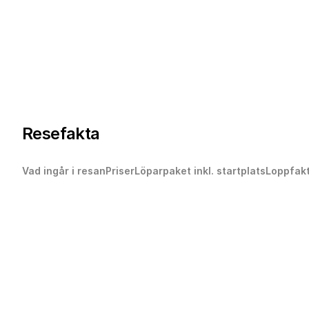
Resefakta
Vad ingår i resan
Priser
Löparpaket inkl. startplats
Loppfak