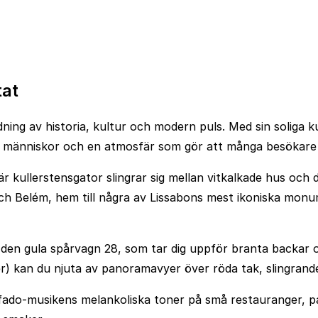
tat
dning av historia, kultur och modern puls. Med sin soliga 
ga människor och en atmosfär som gör att många besökare
är kullerstensgator slingrar sig mellan vitkalkade hus och d
r; och Belém, hem till några av Lissabons mest ikoniska m
d den gula spårvagn 28, som tar dig uppför branta backar
r) kan du njuta av panoramavyer över röda tak, slingrande
 fado-musikens melankoliska toner på små restauranger, pas