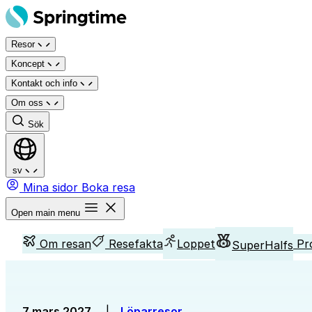
Hoppa
till
Resor
innehåll
Koncept
Kontakt och info
Om oss
Sök
sv
Mina sidor
Boka resa
Open main menu
Om resan
Resefakta
Loppet
Pr
SuperHalfs
7 mars 2027
|
Löparresor