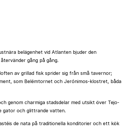
kustnära belägenhet vid Atlanten bjuder den
 återvänder gång på gång.
often av grillad fisk sprider sig från små tavernor;
onument, som Belémtornet och Jerónimos-klostret, båda
 och genom charmiga stadsdelar med utsikt över Tejo-
 gator och glittrande vatten.
téis de nata på traditionella konditorier och ett kök