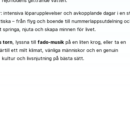
Tejoflodens glittrande vatten.
: intensiva löparupplevelser och avkopplande dagar i en s
aktiska – från flyg och boende till nummerlappsutdelning o
t springa, njuta och skapa minnen för livet.
 torn
, lyssna till
fado-musik
på en liten krog, eller ta en
rtill ett milt klimat, vänliga människor och en genuin
ultur och livsnjutning på bästa sätt.