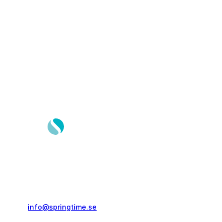
Springtime Resor AB
Gustavslundsvägen 151E
167 51, Bromma
info@springtime.se