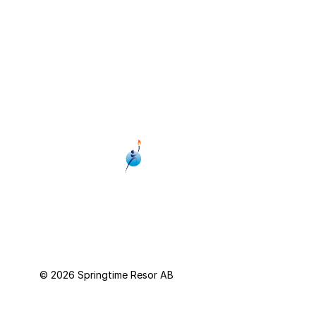
Facebook
Om oss
YouTube
Presentkort
Personuppgiftspolicy
© 2026 Springtime Resor AB