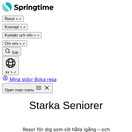
Hoppa
till
Resor
innehåll
Koncept
Kontakt och info
Om oss
Sök
sv
Mina sidor
Boka resa
Open main menu
Starka Seniorer
Resor för dig som vill hålla igång – och