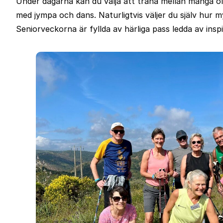
Under dagarna kan du välja att träna mellan många ol
med jympa och dans. Naturligtvis väljer du själv hur myc
Seniorveckorna är fyllda av härliga pass ledda av inspi