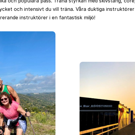
ika och populära pass. Träna styrkan med skivstång, core,
ket och intensivt du vill träna. Våra duktiga instruktörer ser
rerande instruktörer i en fantastisk miljö!