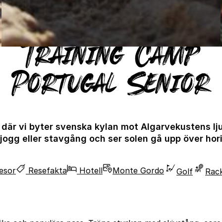
Training Camp
Portugal Senior
or där vi byter svenska kylan mot Algarvekustens l
ogg eller stavgång och ser solen gå upp över hor
resor
Resefakta
Hotell
Monte Gordo
Golf
Rac