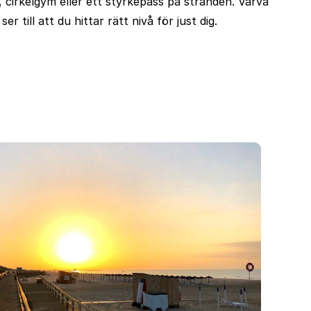
 cirkelgym eller ett styrkepass på stranden. Varva
 till att du hittar rätt nivå för just dig.