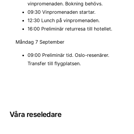
vinpromenaden. Bokning behövs.
Vinpromenad & fest!
09:30 Vinpromenaden startar.
12:30 Lunch på vinpromenaden.
Dagen efter loppet fortsätter helgen med en
16:00 Preliminär returresa till hotellet.
upplevelse som kombinerar njutning, kultur och
gemenskap. The Wine Walk är en av helgens mest
Måndag 7 September
uppskattade traditioner, där områdets olika
09:00 Preliminär tid. Oslo-resenärer.
château turas om att vara värd och öppna sina
Transfer till flygplatsen.
portar exklusivt för både löpare och supportrar.
Våra reseledare