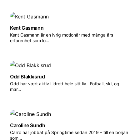
När promenaden avslutas väntar en generös
trerätters söndagslunch där vinet flödar, följt av
en eftermiddagsfest som förlänger helgens glädje.
Passa på att skaka ur loppet ur benen på
Kent Gasmann
Kent Gasmann är en ivrig motionär med många års
dansgolvet!
erfarenhet som lö…
Det här är den perfekta avrundningen på en
oförglömlig helg – en rörlig tradition där slotten i
Medoc turas om att skapa magi, och där Chateau
Beychevelle står redo att välkomna 2026 års
Odd Blakkisrud
Odd har vært aktiv i idrett hele sitt liv. Fotball, ski, og
deltagare.
mar…
Caroline Sundh
Carro har jobbat på Springtime sedan 2019 – till en början
som…