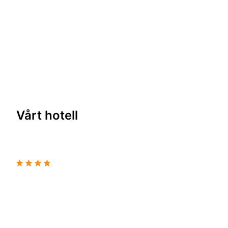
Vårt hotell
Hotell
Novotel Bordeaux Centre Meriadeck