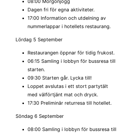
08:00 Morgonjogg
Dagen fri för egna aktiviteter.
Start och mål ligger i den charmiga byn Pauillac,
17:00 Information och utdelning av
sex mil norr om Bordeaux. Härifrån tar banan
nummerlappar i hotellets restaurang.
löparna genom hjärtat av Médocs vindistrikt och
förbi flera av områdets berömda slott. Vid de
Lördag 5 September
många vin- och vätskestationerna serveras inte
Restaurangen öppnar för tidig frukost.
bara vin utan också vatten, sportdryck, frukt, ost,
06:15 Samling i lobbyn för bussresa till
sötsaker och annat som hör denna festliga rutt till.
starten.
Banan är lätt kuperad och långt ifrån en plats för
09:30 Starten går. Lycka till!
rekordjakt, men det är inte heller poängen. Det här
Loppet avslutas i ett stort partytält
är ett lopp där miljön, människorna och den
med välförtjänt mat och dryck.
lekfulla atmosfären står i centrum. Med vinrankor,
17:30 Preliminär returresa till hotellet.
slott och tusentals utklädda medlöpare runt
Söndag 6 September
omkring dig blir Medoc Marathon 2026 en
upplevelse du bär med dig länge efter målgång.
08:00 Samling i lobbyn för bussresa till