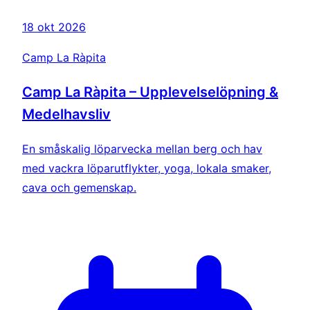
18 okt 2026
Camp La Ràpita
Camp La Ràpita – Upplevelselöpning &
Medelhavsliv
En småskalig löparvecka mellan berg och hav
med vackra löparutflykter, yoga, lokala smaker,
cava och gemenskap.