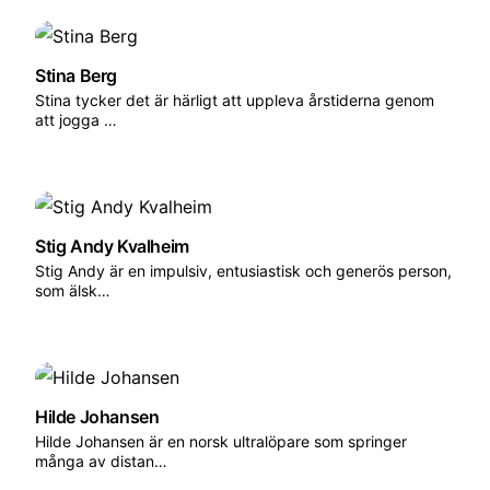
Varje år bjuder ett nytt slott in till en vandring
genom sina vinfält, historiska omgivningar och
Stina Berg
privata miljöer – en chans att komma bakom
Stina tycker det är härligt att uppleva årstiderna genom
att jogga …
kulisserna och upptäcka den unika karaktären hos
just det årets värd.
Till 2026 års upplaga är det det välkända Chateau
Beychevelle som står som värd. Här får
Stig Andy Kvalheim
deltagarna promenera genom de elegant
Stig Andy är en impulsiv, entusiastisk och generös person,
som älsk…
svepande vinfälten, känna historiens närvaro och
smaka vinerna där de hör hemma. Under
promenaden växer samtalen, skratten och
gemenskapen mellan löpare från hela världen som
låter maratonupplevelsen få landa i en lugnare
Hilde Johansen
Hilde Johansen är en norsk ultralöpare som springer
rytm.
många av distan…