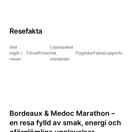
Resefakta
Vad
Löparpaket
ingår i
Tillval
Priser
ink.
Flygtider
Fakta
Loppinfo
resan
startplats
Bordeaux & Medoc Marathon –
en resa fylld av smak, energi och