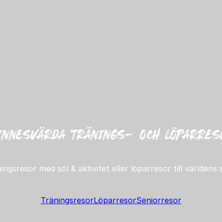
innesvärda tränings- och löparres
ngsresor med sol & aktivitet eller löparresor till världens
Träningsresor
Löparresor
Seniorresor