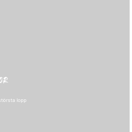
or
 största lopp