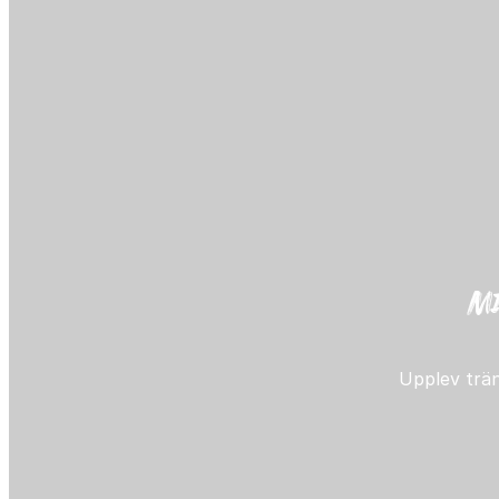
m
Upplev träni