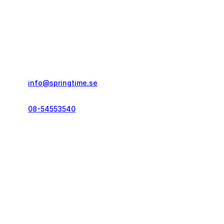
Springtime Resor AB
Gustavslundsvägen 151E
167 51, Bromma
info@springtime.se
08-54553540
Telefontid vardagar
kl. 10.00-12.00 & 14.00-16.00
Kontakt och info
Resekategorier
Vanliga frågor
Löparresor