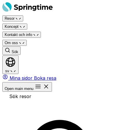
Hoppa
till
Resor
innehåll
Koncept
Kontakt och info
Om oss
Sök
sv
Mina sidor
Boka resa
Open main menu
Sök resor