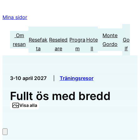
Mina sidor
Om
Monte
Resefak
Reseled
Progra
Hote
Go
resan
Gordo
ta
are
m
ll
lf
3-10 april 2027
|
Träningsresor
Fullt ös med bredd
Visa alla