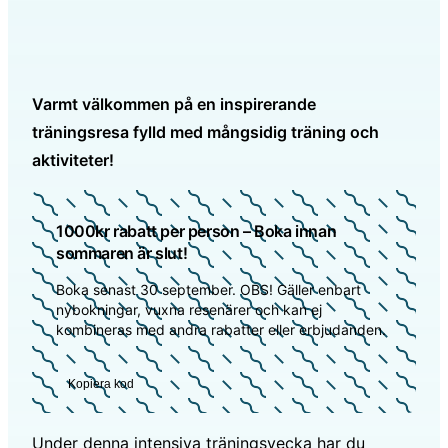
Varmt välkommen på en inspirerande
träningsresa fylld med mångsidig träning och
aktiviteter!
1000kr rabatt per person – Boka innan
sommaren är slut!
Boka senast 30 september. OBS! Gäller enbart
nybokningar, vuxna resenärer och kan ej
kombineras med andra rabatter eller erbjudanden.
Kopiera kod
Under denna intensiva träningsvecka har du