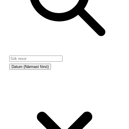
Väder
Korsika har ett härligt medelhavsklimat
Datum (Närmast först)
med soliga höstdagar och milda kvällar. I
oktober ligger temperaturen ofta mellan
20 och 25 grader, perfekt för vandring och
träning i behaglig värme – och för ett dopp
i havet efteråt.