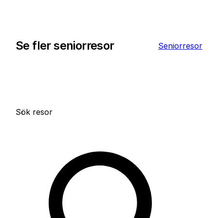
Runt L’Île-Rousse väntar ett landskap som
inbjuder till rörelse – vandringsleder slingrar
sig mellan berg, skog och kust, och havet
Se fler seniorresor
Seniorresor
finns alltid nära för ett dopp efter dagens
tur.
Langley Resort Napoleon Bonaparte.
Hotellet ligger mitt i L’Île-Rousse med
Sök resor
gångavstånd till både strand, torg, stadens
restauranger och kaféer. Härifrån utgår
våra vandringar och träningspass, och
hotellets grönskande trädgård och terrass
blir en naturlig samlingsplats för
gemenskap och återhämtning.