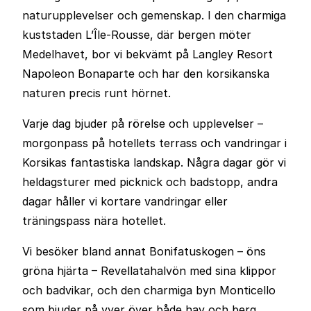
naturupplevelser och gemenskap. I den charmiga
kuststaden L’Île-Rousse, där bergen möter
Medelhavet, bor vi bekvämt på Langley Resort
Napoleon Bonaparte och har den korsikanska
naturen precis runt hörnet.
Varje dag bjuder på rörelse och upplevelser –
morgonpass på hotellets terrass och vandringar i
Korsikas fantastiska landskap. Några dagar gör vi
heldagsturer med picknick och badstopp, andra
dagar håller vi kortare vandringar eller
träningspass nära hotellet.
Vi besöker bland annat Bonifatuskogen – öns
gröna hjärta – Revellatahalvön med sina klippor
och badvikar, och den charmiga byn Monticello
som bjuder på vyer över både hav och berg.