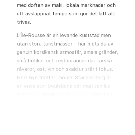
med doften av maki, lokala marknader och
ett avslappnat tempo som gör det lätt att
trivas.
L’Île-Rousse är en levande kuststad men
utan stora turistmassor – här möts du av
genuin korsikansk atmosfär, smala gränder,
små butiker och restauranger där färska
råvaror, ost, vin och skaldjur står i fokus.
Hela byn ”doftar” boule. Stadens torg är
en enda stor boulebana där man samlas
och spelar boule i små grupper dagarna i
Läs mer
ända. VM i Boule arrangerades här hösten
2025. Från den långa sandstranden ser du
den karakteristiska fyren på Île de la
Pietra, som gett staden sitt namn.