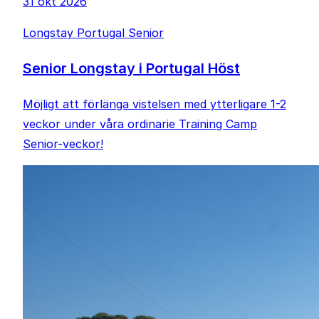
31 okt 2026
Longstay Portugal Senior
Senior Longstay i Portugal Höst
Möjligt att förlänga vistelsen med ytterligare 1-2
veckor under våra ordinarie Training Camp
Senior-veckor!