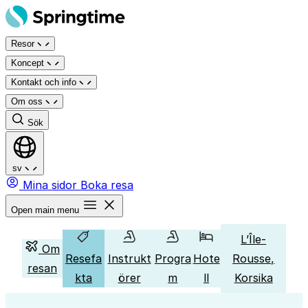
Hoppa
till
Resor
innehåll
Koncept
Kontakt och info
Om oss
Sök
sv
Mina sidor
Boka resa
Open main menu
L’Île-
Om
Resefa
Instrukt
Progra
Hote
Rousse,
resan
kta
örer
m
ll
Korsika