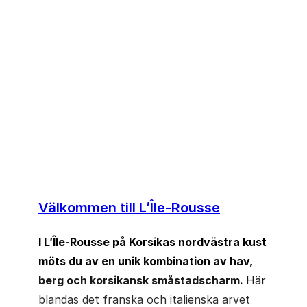
Langley Resort Napoleon Bonaparte är ett
vackert och välskött hotell med anor från 1800-
talet, beläget i den charmiga kustorten L’Île-
Rousse. Den klassiska slottsbyggnaden och den
grönskande trädgården skapar en lugn och
avkopplande miljö – perfekt för en aktiv men
harmonisk semester.
Välkommen till L’Île-Rousse
I L’Île-Rousse på Korsikas nordvästra kust
möts du av en unik kombination av hav,
berg och korsikansk småstadscharm.
Här
blandas det franska och italienska arvet