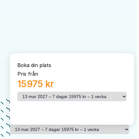
Boka din plats
Pris från
15975 kr
Välj resa
Se pris & beställ
Välj resa
Se pris & beställ