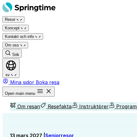
Hoppa
till
Resor
innehåll
Koncept
Kontakt och info
Om oss
Sök
sv
Mina sidor
Boka resa
Open main menu
Om resan
Resefakta
Instruktörer
Program
13 mars 2027 |
Seniorresor