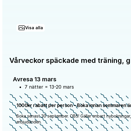
Visa alla
Vårveckor späckade med träning, 
Avresa 13 mars
7 nätter = 13-20 mars
1000kr rabatt per person – Boka innan sommaren är
Boka senast 30 september. OBS! Gäller enbart nybokningar,
erbjudanden.