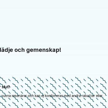
glädje och gemenskap!
 slut!
 vuxna resenärer och kan ej kombineras med andra rabatter eller