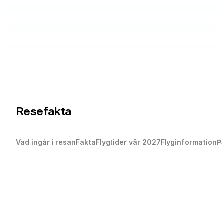
Resefakta
Vad ingår i resan
Fakta
Flygtider vår 2027
Flyginformation
P