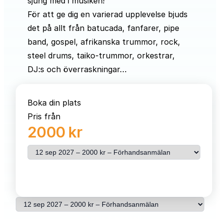
sjung med i musiken!
För att ge dig en varierad upplevelse bjuds
det på allt från batucada, fanfarer, pipe
band, gospel, afrikanska trummor, rock,
steel drums, taiko-trummor, orkestrar,
DJ:s och överraskningar…
Boka din plats
Pris från
2000 kr
Välj resa
Se pris & beställ
Välj resa
Se pris & beställ