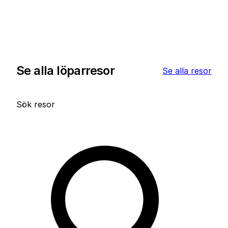
som söker ett lopp som erbjuder både utmaning
och magi finns det få upplevelser som kan mäta
sig med detta ikoniska parislopp.
Se alla löparresor
Se alla resor
Sök resor