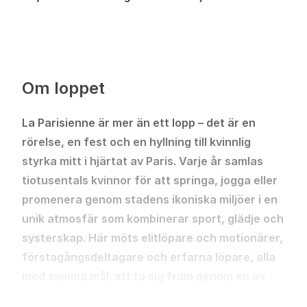
Om loppet
La Parisienne är mer än ett lopp – det är en
rörelse, en fest och en hyllning till kvinnlig
styrka mitt i hjärtat av Paris. Varje år samlas
tiotusentals kvinnor för att springa, jogga eller
promenera genom stadens ikoniska miljöer i en
unik atmosfär som kombinerar sport, glädje och
systerskap. Här möts elitlöpare och motionärer,
förstagångsdeltagare och erfarna löpare, alla
med samma mål: att ta sig fram genom en av
världens vackraste städer och korsa mållinjen
Läs mer