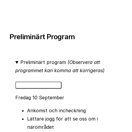
med ett leende.
Preliminärt Program
Banan slingrar sig genom klassiska parisiska
Preliminärt program
(Observera att
kvarter med Eiffeltornet som ständig silhuett i
programmet kan komma att korrigeras)
bakgrunden. Publiken kantar gatorna, musiken
pulserar och stämningen är elektrisk redan från
Detaljerat program
start. Det är ett lopp där prestation får ta plats,
Fredag 10 September
men där upplevelsen alltid står i centrum.
Oavsett om du springer för att slå personbästa
Ankomst och incheckning
eller för att dela en oförglömlig helg med vänner,
Lättare jogg för att se oss om i
är känslan densamma: du är en del av något
närområdet