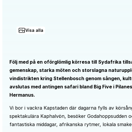
Visa alla
Följ med på en oförglömlig körresa till Sydafrika til
gemenskap, starka möten och storslagna naturuppl
vindistrikten kring Stellenbosch genom sången, kul
avslutas med antingen safari bland Big Five i Pilane
Hermanus.
Vi bor i vackra Kapstaden där dagarna fylls av körså
spektakulära Kaphalvön, besöker Godahoppsudden och 
fantastiska middagar, afrikanska rytmer, lokala smake