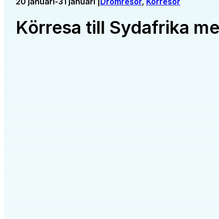
20 januari-31 januari |
Drömresor
, 
Körresor
Körresa till Sydafrika m