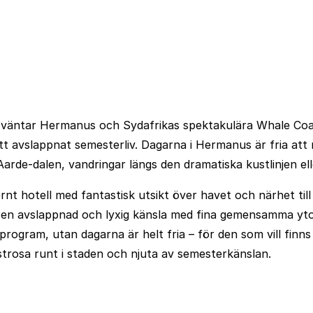
mpo väntar Hermanus och Sydafrikas spektakulära Whale Co
 avslappnat semesterliv. Dagarna i Hermanus är fria att n
arde-dalen, vandringar längs den dramatiska kustlinjen ell
ernt hotell med fantastisk utsikt över havet och närhet ti
en avslappnad och lyxig känsla med fina gemensamma ytor
rogram, utan dagarna är helt fria – för den som vill finns 
 strosa runt i staden och njuta av semesterkänslan.