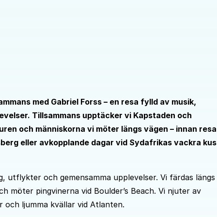
lsammans med Gabriel Forss – en resa fylld av musik,
evelser. Tillsammans upptäcker vi Kapstaden och
turen och människorna vi möter längs vägen – innan res
sberg eller avkopplande dagar vid Sydafrikas vackra kust
ng, utflykter och gemensamma upplevelser. Vi färdas längs
möter pingvinerna vid Boulder’s Beach. Vi njuter av
r och ljumma kvällar vid Atlanten.