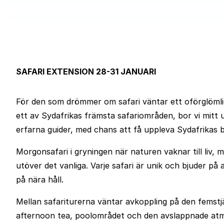
SAFARI EXTENSION 28-31 JANUARI
För den som drömmer om safari väntar ett oförglömli
ett av Sydafrikas främsta safariområden, bor vi mitt 
erfarna guider, med chans att få uppleva Sydafrikas be
Morgonsafari i gryningen när naturen vaknar till liv,
utöver det vanliga. Varje safari är unik och bjuder på
på nära håll.
Mellan safariturerna väntar avkoppling på den femstjä
afternoon tea, poolområdet och den avslappnade atm