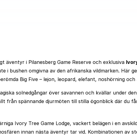
gt äventyr i Pilanesberg Game Reserve och exklusiva
Ivor
ute i bushen omgivna av den afrikanska vildmarken. Här ger
römda Big Five – lejon, leopard, elefant, noshörning och af
 magiska solnedgångar över savannen och kvällar under den 
 allt från spännande djurmöten till stilla ögonblick där du
rniga Ivory Tree Game Lodge, vackert belägen i en avskild
osfären innan nästa äventyr tar vid. Kombinationen av s