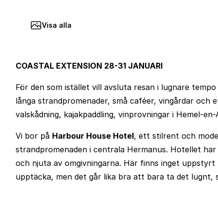
Visa alla
COASTAL EXTENSION 28-31 JANUARI
För den som istället vill avsluta resan i lugnare te
långa strandpromenader, små caféer, vingårdar och ett
valskådning, kajakpaddling, vinprovningar i Hemel-en-A
Vi bor på
Harbour House Hotel
, ett stilrent och mod
strandpromenaden i centrala Hermanus. Hotellet har 
och njuta av omgivningarna. Här finns inget uppstyrt p
upptäcka, men det går lika bra att bara ta det lugnt,