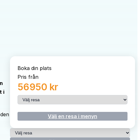
Boka din plats
Pris från
an
56950 kr
 i
Välj resa
 den
Välj en resa i menyn
Välj resa