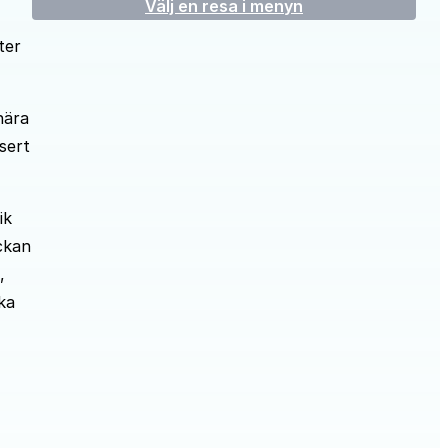
Välj en resa i menyn
ter
nära
sert
ik
ckan
,
ka