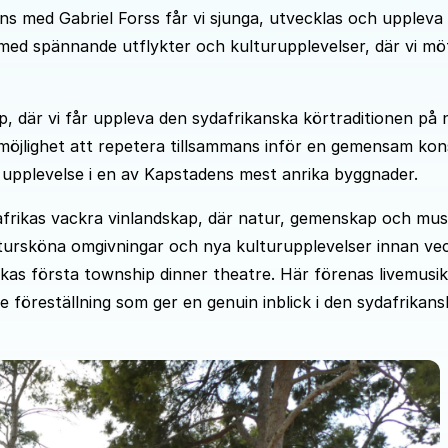
ns med Gabriel Forss får vi sjunga, utvecklas och uppleva
 med spännande utflykter och kulturupplevelser, där vi mö
, där vi får uppleva den sydafrikanska körtraditionen på 
möjlighet att repetera tillsammans inför en gemensam kon
 upplevelse i en av Kapstadens mest anrika byggnader.
ydafrikas vackra vinlandskap, där natur, gemenskap och mus
atursköna omgivningar och nya kulturupplevelser innan ve
kas första township dinner theatre. Här förenas livemusik
e föreställning som ger en genuin inblick i den sydafrikans