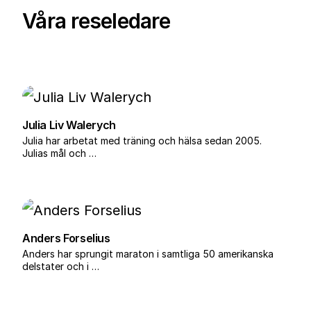
TCS Sydney Marathon har officiellt
Våra reseledare
blivit den sjunde medlemmen i
Abbott World Marathon Majors
från och med 2025. Loppet har
genomgått en flerårig
Julia Liv Walerych
utvärderingsprocess där
Julia har arbetat med träning och hälsa sedan 2005.
Julias mål och …
arrangemang, säkerhet, publikstöd
och deltagarantal har förbättrats
för att uppfylla de höga krav som
ställs för att bli en Major. Banan tar
Anders Forselius
löparna genom stadens mest
Anders har sprungit maraton i samtliga 50 amerikanska
delstater och i …
ikoniska miljöer, inklusive löpning
över Sydney Harbour Bridge och