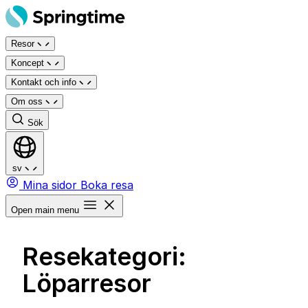
Hoppa
till
Resor
innehåll
Koncept
Kontakt och info
Om oss
Sök
sv
Mina sidor
Boka resa
Open main menu
Resekategori:
Löparresor