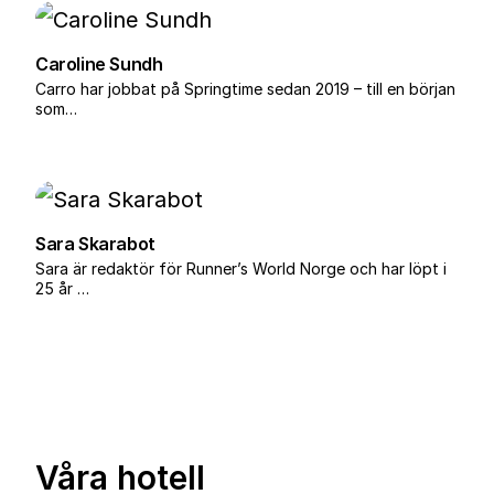
målgång vid det världsberömda
Caroline Sundh
Operahuset.
Carro har jobbat på Springtime sedan 2019 – till en början
som…
Framåt planeras ytterligare
expansion av serien. Två maraton
befinner sig just nu i kandidatsfas:
Sanlam Cape Town Marathon i
Sara Skarabot
Sara är redaktör för Runner’s World Norge och har löpt i
Sydafrika och Shanghai Marathon i
25 år …
Kina. Om loppen uppfyller alla
kriterier väntas de bli officiella
Major’s under 2027.
Med dessa tillägg kan Abbott
Våra hotell