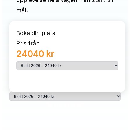
upplevelse hela vägen från start till
mål.
Boka din plats
Pris från
24040 kr
Välj resa
Se pris & beställ
Välj resa
Se pris & beställ