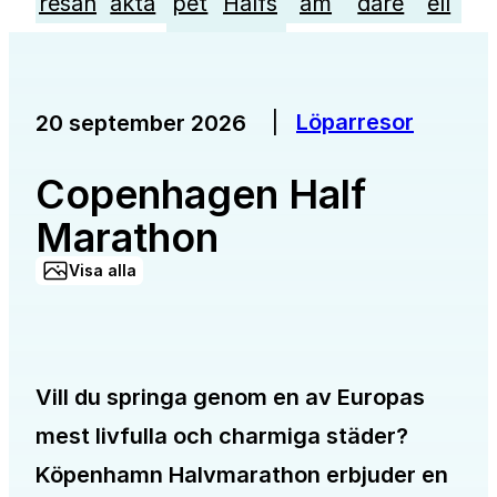
resan
akta
pet
Halfs
am
dare
ell
|
Löparresor
20 september 2026
Copenhagen Half
Marathon
Visa alla
Vill du springa genom en av Europas
mest livfulla och charmiga städer?
Köpenhamn Halvmarathon erbjuder en