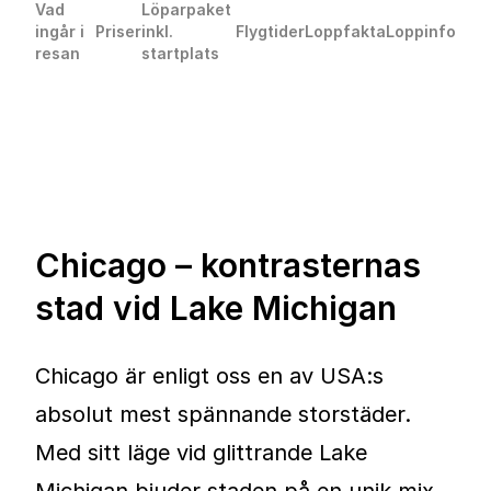
Vad
Löparpaket
ingår i
Priser
inkl.
Flygtider
Loppfakta
Loppinfo
resan
startplats
Chicago – kontrasternas
stad vid Lake Michigan
Chicago är enligt oss en av USA:s
absolut mest spännande storstäder.
Med sitt läge vid glittrande Lake
Michigan bjuder staden på en unik mix