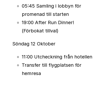
genom World Marathon Majors-
05:45 Samling i lobbyn för
systemet, med rankningar, virtuella
promenad till starten
utmaningar och möjlighet att följa
19:00 After Run Dinner!
din utveckling mot världens bästa i
(Förbokat tillval)
din klass.
Söndag 12 Oktober
När du springer ditt sista av de sex
11:00 Utcheckning från hotellen
loppen och tar emot din Six Star
Transfer till flygplatsen för
Medal är det mer än ett lopp du
hemresa
avslutar – det är en resa du har
erövrat.