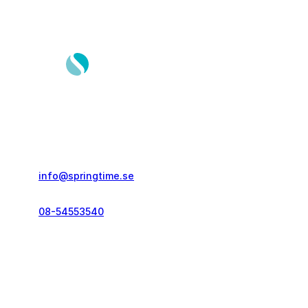
Springtime Resor AB
Gustavslundsvägen 151E
167 51, Bromma
info@springtime.se
08-54553540
Telefontid vardagar
kl. 10.00-12.00 & 14.00-16.00