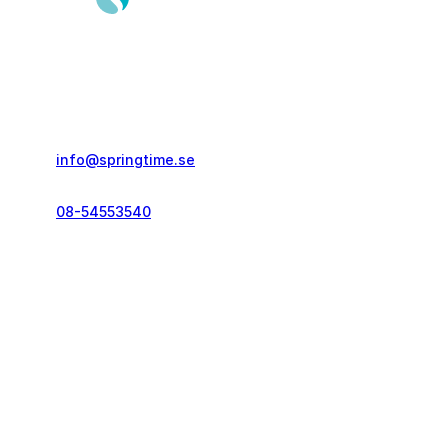
Springtime Resor AB
Gustavslundsvägen 151E
167 51, Bromma
info@springtime.se
08-54553540
Telefontid vardagar
kl. 10.00-12.00 & 14.00-16.00
Kontakt och info
Resekategorier
Vanliga frågor
Löparresor