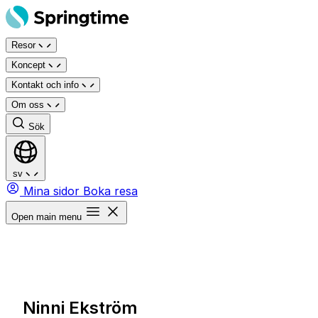
Hoppa
till
Resor
innehåll
Koncept
Kontakt och info
Om oss
Sök
sv
Mina sidor
Boka resa
Open main menu
Ninni Ekström