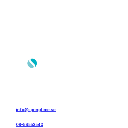
Springtime Resor AB
Gustavslundsvägen 151E
167 51, Bromma
info@springtime.se
08-54553540