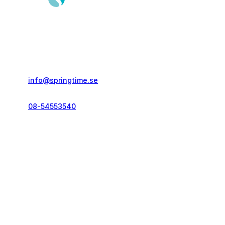
Springtime Resor AB
Gustavslundsvägen 151E
167 51, Bromma
info@springtime.se
08-54553540
Telefontid vardagar
kl. 10.00-12.00 & 14.00-16.00
Kontakt och info
Resekategorier
Vanliga frågor
Löparresor