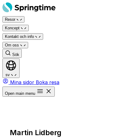
Hoppa
till
Resor
innehåll
Koncept
Kontakt och info
Om oss
Sök
sv
Mina sidor
Boka resa
Open main menu
Martin Lidberg