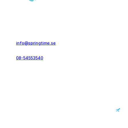
Springtime Resor AB
Gustavslundsvägen 151E
167 51, Bromma
info@springtime.se
08-54553540
Telefontid vardagar
kl. 10.00-12.00 & 14.00-16.00