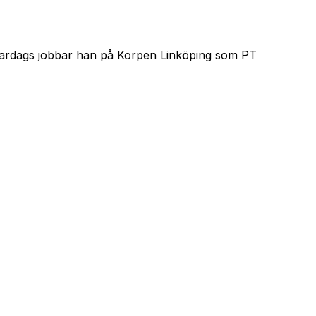
ll vardags jobbar han på Korpen Linköping som PT
time
Följ oss