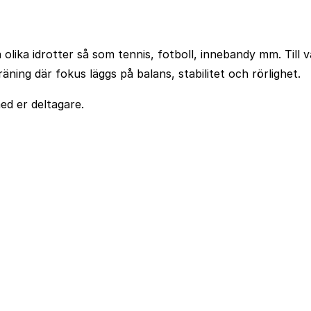
ta olika idrotter så som tennis, fotboll, innebandy mm. Ti
äning där fokus läggs på balans, stabilitet och rörlighet.
ed er deltagare.
Kontakt och info
Resekategorier
Spring