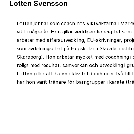
Lotten Svensson
Lotten jobbar som coach hos ViktVäktarna i Mariest
vikt i några år. Hon gillar verkligen konceptet so
arbetar med affärsutveckling, EU-skrivningar, pro
som avdelningschef på Högskolan i Skövde, instit
Skaraborg). Hon arbetar mycket med coachning i si
roligt med resultat, samverkan och utveckling i gr
Lotten gillar att ha en aktiv fritid och rider två ti
har hon varit tränare för barngrupper i karate (trän