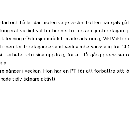
ad och håller där möten varje vecka. Lotten har själv gått
m fungerat väldigt väl för henne. Lotten är egenföretagare
jektledning i Östersjöområdet, marknadsföring, ViktVäkta
utionen för företagande samt verksamhetsansvarig för CLA
tt arbete och i sina uppdrag, för att få igång processer 
upp.
ll tre gånger i veckan. Hon har en PT för att förbättra sitt
ade själv tidigare aktivt).