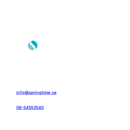
Springtime Resor AB
Gustavslundsvägen 151E
167 51, Bromma
info@springtime.se
08-54553540
Telefontid vardagar