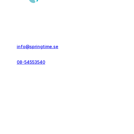
Springtime Resor AB
Gustavslundsvägen 151E
167 51, Bromma
info@springtime.se
08-54553540
Telefontid vardagar
kl. 10.00-12.00 & 14.00-16.00
Kontakt och info
Resekategorier
Vanliga frågor
Löparresor