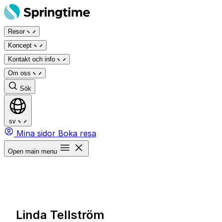
Hoppa
till
Resor
innehåll
Koncept
Kontakt och info
Om oss
Sök
sv
Mina sidor
Boka resa
Open main menu
Linda Tellström