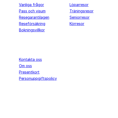
Vanliga frågor
Löparresor
Pass och visum
Träningsresor
Resegarantilagen
Seniorresor
Reseförsäkring
Körresor
Bokningsvillkor
Springtime
Följ oss
Instagram
Kontakta oss
Facebook
Om oss
YouTube
Presentkort
Personuppgiftspolicy