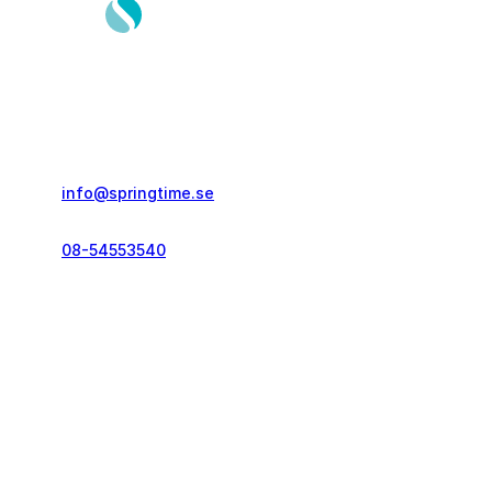
Springtime Resor AB
Gustavslundsvägen 151E
167 51, Bromma
info@springtime.se
08-54553540
Telefontid vardagar
kl. 10.00-12.00 & 14.00-16.00
Kontakt och info
Resekategorier