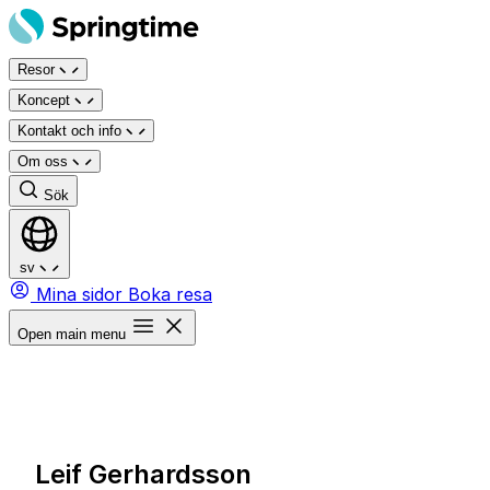
Hoppa
till
Resor
innehåll
Koncept
Kontakt och info
Om oss
Sök
sv
Mina sidor
Boka resa
Open main menu
Leif Gerhardsson