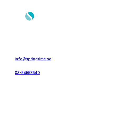
Springtime Resor AB
Gustavslundsvägen 151E
167 51, Bromma
info@springtime.se
08-54553540
Telefontid vardagar
kl. 10.00-12.00 & 14.00-16.00