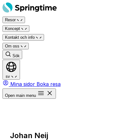
Hoppa
till
Resor
innehåll
Koncept
Kontakt och info
Om oss
Sök
sv
Mina sidor
Boka resa
Open main menu
Johan Neij