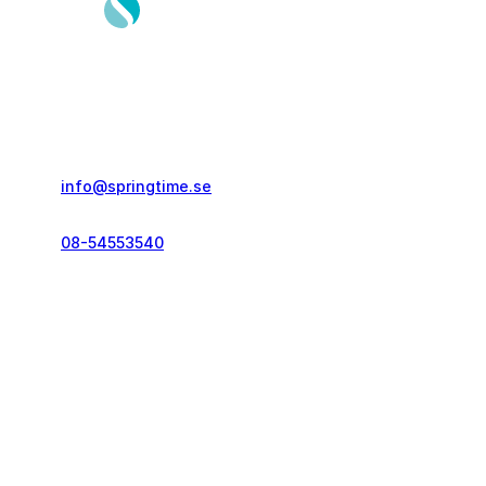
Springtime Resor AB
Gustavslundsvägen 151E
167 51, Bromma
info@springtime.se
08-54553540
Telefontid vardagar
kl. 10.00-12.00 & 14.00-16.00
Kontakt och info
Resekategorier
Vanliga frågor
Löparresor