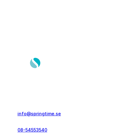
Springtime Resor AB
Gustavslundsvägen 151E
167 51, Bromma
info@springtime.se
08-54553540