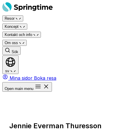
Hoppa
till
Resor
innehåll
Koncept
Kontakt och info
Om oss
Sök
sv
Mina sidor
Boka resa
Open main menu
Jennie Everman Thuresson