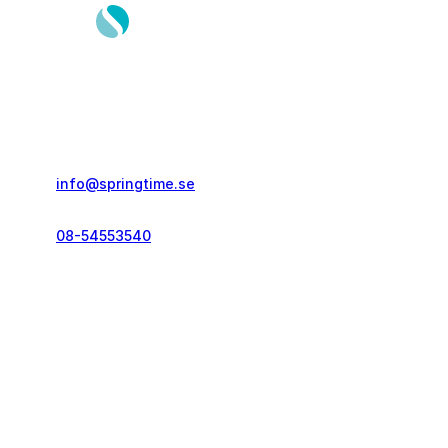
Springtime Resor AB
Gustavslundsvägen 151E
167 51, Bromma
info@springtime.se
08-54553540
Telefontid vardagar
kl. 10.00-12.00 & 14.00-16.00
Kontakt och info
Resekategorier