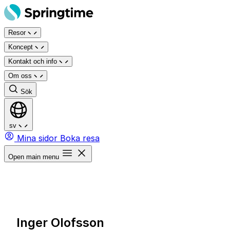
Hoppa
till
Resor
innehåll
Koncept
Kontakt och info
Om oss
Sök
sv
Mina sidor
Boka resa
Open main menu
Inger Olofsson