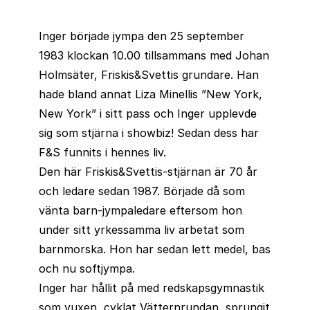
Inger började jympa den 25 september
1983 klockan 10.00 tillsammans med Johan
Holmsäter, Friskis&Svettis grundare. Han
hade bland annat Liza Minellis ”New York,
New York” i sitt pass och Inger upplevde
sig som stjärna i showbiz! Sedan dess har
F&S funnits i hennes liv.
Den här Friskis&Svettis-stjärnan är 70 år
och ledare sedan 1987. Började då som
vänta barn-jympaledare eftersom hon
under sitt yrkessamma liv arbetat som
barnmorska. Hon har sedan lett medel, bas
och nu softjympa.
Inger har hållit på med redskapsgymnastik
som vuxen, cyklat Vätternrundan, sprungit