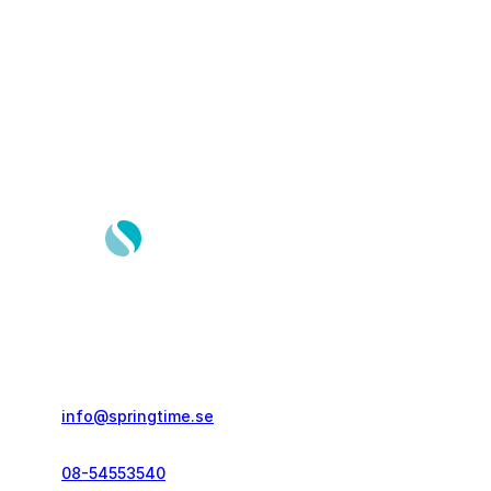
Springtime Resor AB
Gustavslundsvägen 151E
167 51, Bromma
info@springtime.se
08-54553540