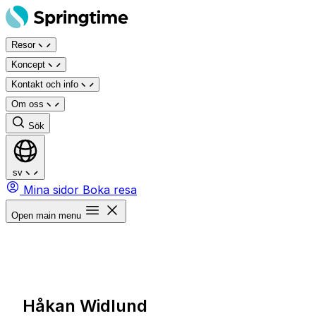
Hoppa
till
Resor
innehåll
Koncept
Kontakt och info
Om oss
Sök
sv
Mina sidor
Boka resa
Open main menu
Håkan Widlund