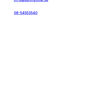
08-54553540
Telefontid vardagar
kl. 10.00-12.00 & 14.00-16.00
Kontakt och info
Resekategorier
Vanliga frågor
Löparresor
Pass och visum
Träningsresor
Resegarantilagen
Seniorresor
Reseförsäkring
Körresor
Bokningsvillkor
Springtime
Följ oss