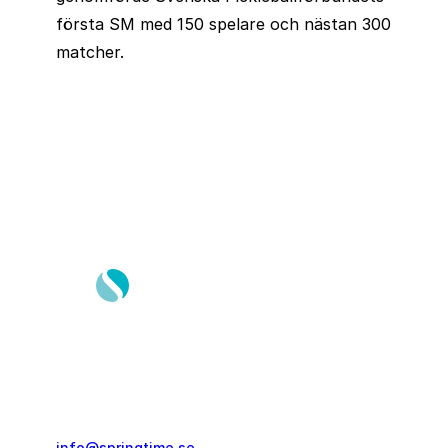
första SM med 150 spelare och nästan 300
matcher.
Springtime Resor AB
Gustavslundsvägen 151E
167 51, Bromma
info@springtime.se