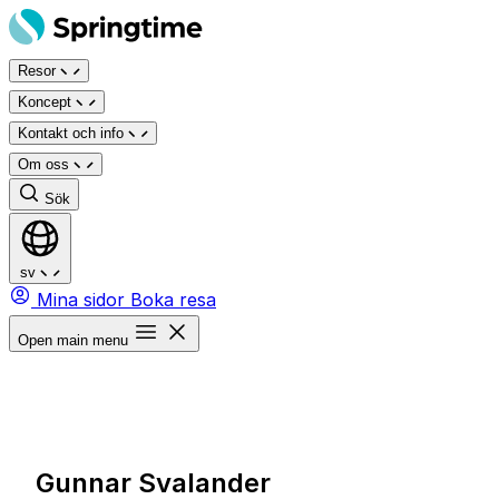
Hoppa
till
Resor
innehåll
Koncept
Kontakt och info
Om oss
Sök
sv
Mina sidor
Boka resa
Open main menu
Gunnar Svalander