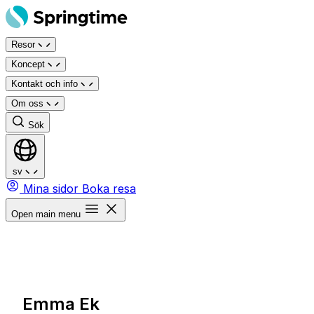
Hoppa
till
Resor
innehåll
Koncept
Kontakt och info
Om oss
Sök
sv
Mina sidor
Boka resa
Open main menu
Emma Ek