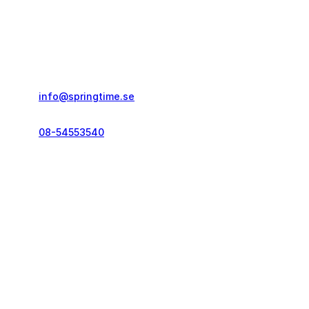
Springtime Resor AB
Gustavslundsvägen 151E
167 51, Bromma
info@springtime.se
08-54553540
Telefontid vardagar
kl. 10.00-12.00 & 14.00-16.00
Kontakt och info
Resekategorier
Vanliga frågor
Löparresor
Pass och visum
Träningsresor