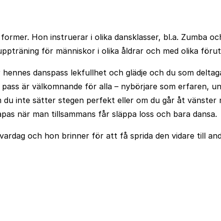
a former. Hon instruerar i olika dansklasser, bl.a. Zumba o
ppträning för människor i olika åldrar och med olika förut
nnes danspass lekfullhet och glädje och du som deltagare
ins pass är välkomnande för alla – nybörjare som erfaren, 
 du inte sätter stegen perfekt eller om du går åt vänster n
apas när man tillsammans får släppa loss och bara dansa.
 vardag och hon brinner för att få sprida den vidare till a