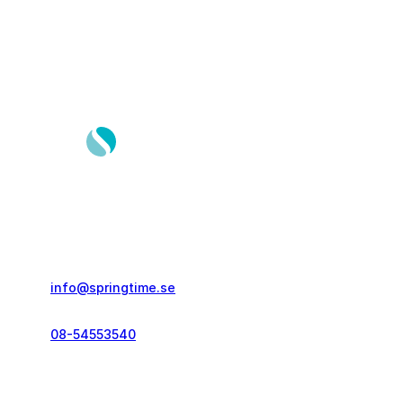
Springtime Resor AB
Gustavslundsvägen 151E
167 51, Bromma
info@springtime.se
08-54553540
Telefontid vardagar