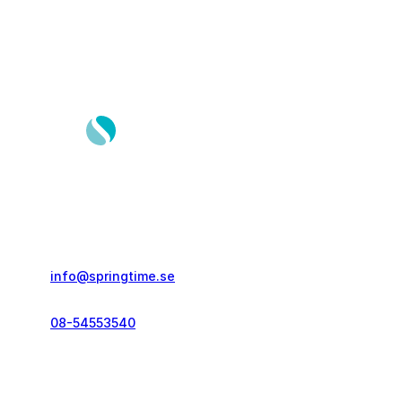
Springtime Resor AB
Gustavslundsvägen 151E
167 51, Bromma
info@springtime.se
08-54553540
Telefontid vardagar