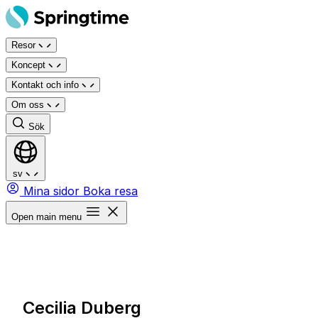
Hoppa
till
Resor
innehåll
Koncept
Kontakt och info
Om oss
Sök
sv
Mina sidor
Boka resa
Open main menu
Cecilia Duberg