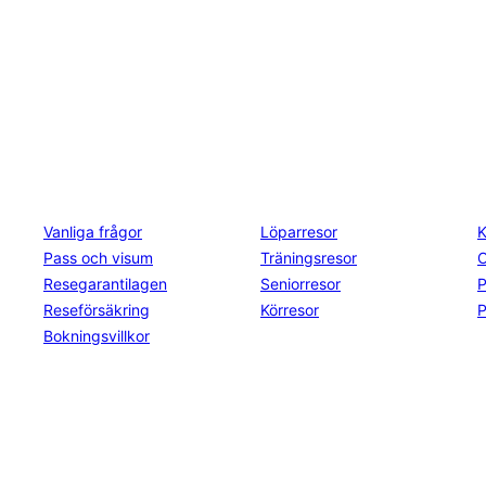
Kontakt och info
Resekategorier
Spring
Vanliga frågor
Löparresor
K
Pass och visum
Träningsresor
Resegarantilagen
Seniorresor
P
Reseförsäkring
Körresor
P
Bokningsvillkor