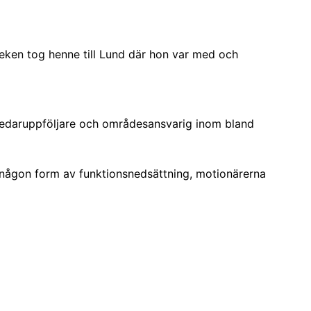
ärleken tog henne till Lund där hon var med och
 ledaruppföljare och områdesansvarig inom bland
r någon form av funktionsnedsättning, motionärerna