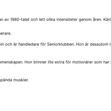
rjan av 1980-talet och lett olika intensiteter genom åren. K
erare.
spin och är handledare för Seniorklubben. Hon är dessutom
h gemenskapen. Hon brinner lite extra för motionärer som ha
 spända muskler.