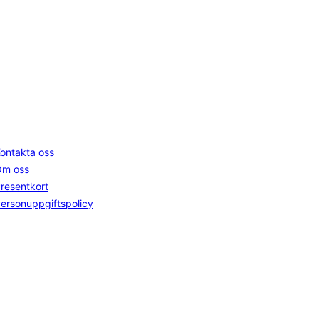
time
Följ oss
Instagram
ontakta oss
Facebook
Om oss
YouTube
resentkort
ersonuppgiftspolicy