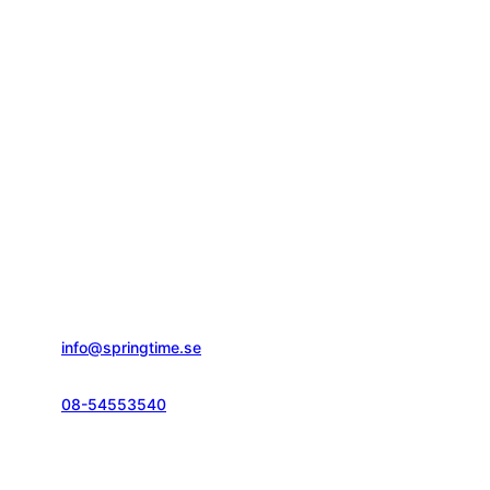
Springtime Resor AB
Gustavslundsvägen 151E
167 51, Bromma
info@springtime.se
08-54553540
Telefontid vardagar