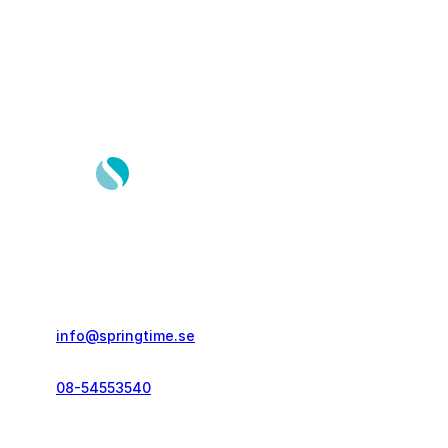
Springtime Resor AB
Gustavslundsvägen 151E
167 51, Bromma
info@springtime.se
08-54553540