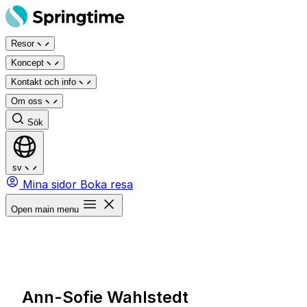
Hoppa
till
Resor
innehåll
Koncept
Kontakt och info
Om oss
Sök
sv
Mina sidor
Boka resa
Open main menu
Ann-Sofie Wahlstedt