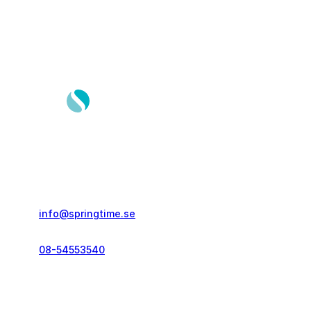
Springtime Resor AB
Gustavslundsvägen 151E
167 51, Bromma
info@springtime.se
08-54553540
Telefontid vardagar