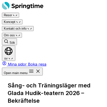
Hoppa
till
Resor
innehåll
Koncept
Kontakt och info
Om oss
Sök
sv
Mina sidor
Boka resa
Open main menu
Sång- och Träningsläger med
Glada Hudik-teatern 2026 –
Bekräftelse