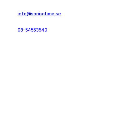
info@springtime.se
08-54553540
Telefontid vardagar
kl. 10.00-12.00 & 14.00-16.00
Kontakt och info
Resekategorier
Vanliga frågor
Löparresor
Pass och visum
Träningsresor
Resegarantilagen
Seniorresor
Reseförsäkring
Körresor
Bokningsvillkor