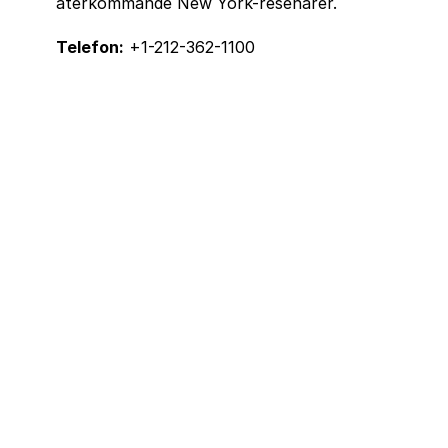
återkommande New York-resenärer.
Telefon:
+1-212-362-1100