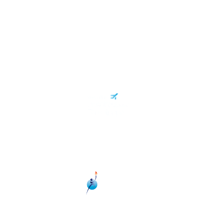
Springtime
Följ oss
Instagram
Kontakta oss
Facebook
Om oss
YouTube
Presentkort
Personuppgiftspolicy