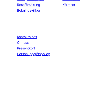
Reseförsäkring
Körresor
Bokningsvillkor
Springtime
Följ oss
Instagram
Kontakta oss
Facebook
Om oss
YouTube
Presentkort
Personuppgiftspolicy