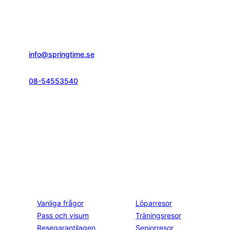
Springtime Resor AB
Gustavslundsvägen 151E
167 51, Bromma
info@springtime.se
08-54553540
Telefontid vardagar
kl. 10.00-12.00 & 14.00-16.00
Kontakt och info
Resekategorier
Vanliga frågor
Löparresor
Pass och visum
Träningsresor
Resegarantilagen
Seniorresor