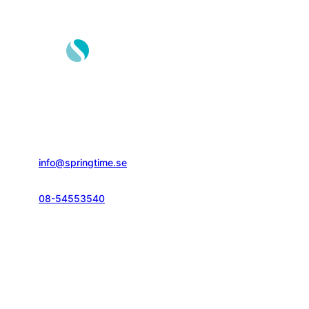
Springtime Resor AB
Gustavslundsvägen 151E
167 51, Bromma
info@springtime.se
08-54553540
Telefontid vardagar
kl. 10.00-12.00 & 14.00-16.00