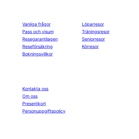
Kontakt och info
Resekategorier
Vanliga frågor
Löparresor
Pass och visum
Träningsresor
Resegarantilagen
Seniorresor
Reseförsäkring
Körresor
Bokningsvillkor
Springtime
Följ oss
Instagram
Kontakta oss
Facebook
Om oss
YouTube
Presentkort
Personuppgiftspolicy