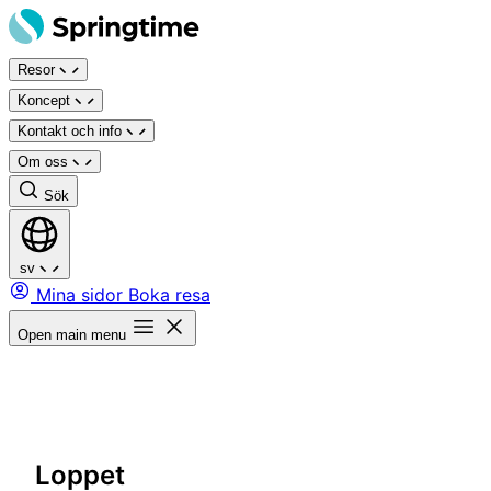
Hoppa
till
Resor
innehåll
Koncept
Kontakt och info
Om oss
Sök
sv
Mina sidor
Boka resa
Open main menu
Loppet