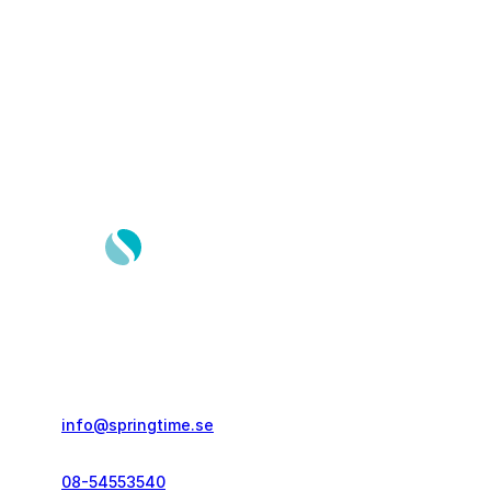
Springtime Resor AB
Gustavslundsvägen 151E
167 51, Bromma
info@springtime.se
08-54553540