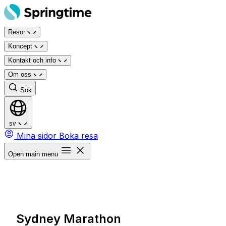
Hoppa
till
Resor
innehåll
Koncept
Kontakt och info
Om oss
Sök
sv
Mina sidor
Boka resa
Open main menu
Sydney Marathon