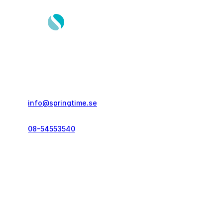
Springtime Resor AB
Gustavslundsvägen 151E
167 51, Bromma
info@springtime.se
08-54553540
Telefontid vardagar
kl. 10.00-12.00 & 14.00-16.00
Kontakt och info
Resekategorier