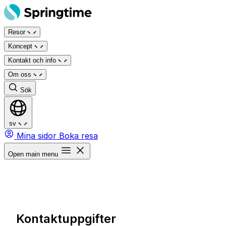
Hoppa
till
Resor
innehåll
Koncept
Kontakt och info
Om oss
Sök
sv
Mina sidor
Boka resa
Open main menu
Kontaktuppgifter