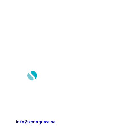
Springtime Resor AB
Gustavslundsvägen 151E
167 51, Bromma
info@springtime.se