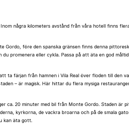
. Inom några kilometers avstånd från våra hotell finns fle
te Gordo, före den spanska gränsen finns denna pittore
du promenera eller cykla. Passa på att äta en god måltid e
 att ta färjan från hamnen i Vila Real över floden till de
taden – är magisk. Här hittar du flera mysiga restaurange
ger ca. 20 minuter med bil från Monte Gordo. Staden är pi
naderna, kyrkorna, de vackra broarna och på de smala gato
u kan äta gott.