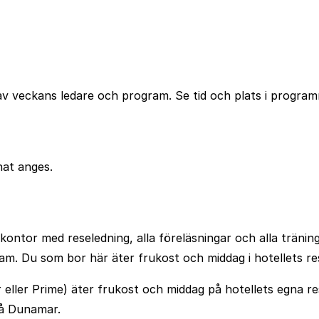
av veckans ledare och program. Se tid och plats i progra
nat anges.
kontor med reseledning, alla föreläsningar och alla träni
am. Du som bor här äter frukost och middag i hotellets r
eller Prime) äter frukost och middag på hotellets egna re
på Dunamar.