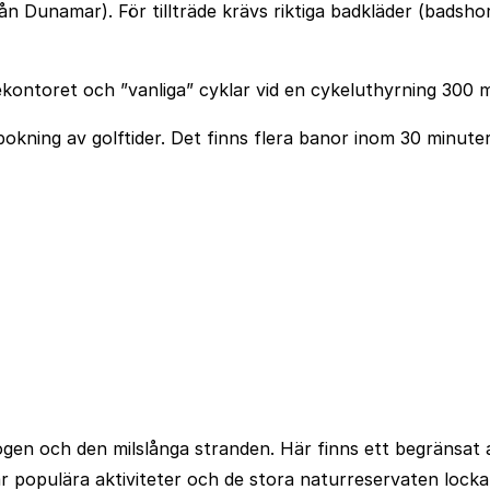
från Dunamar). För tillträde krävs riktiga badkläder (badsh
cekontoret och ”vanliga” cyklar vid en cykeluthyrning 300
bokning av golftider. Det finns flera banor inom 30 minuter
gen och den milslånga stranden. Här finns ett begränsat a
är populära aktiviteter och de stora naturreservaten lock