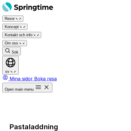
Hoppa
till
Resor
innehåll
Koncept
Kontakt och info
Om oss
Sök
sv
Mina sidor
Boka resa
Open main menu
Pastaladdning