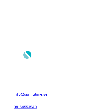
Springtime Resor AB
Gustavslundsvägen 151E
167 51, Bromma
info@springtime.se
08-54553540