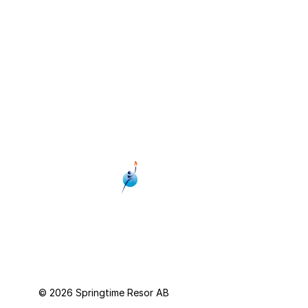
Instagram
Kontakta oss
Facebook
Om oss
YouTube
Presentkort
Personuppgiftspolicy
© 2026 Springtime Resor AB