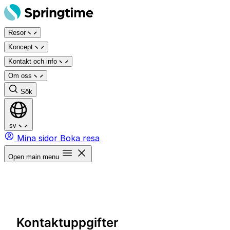
Hoppa
till
Resor
innehåll
Koncept
Kontakt och info
Om oss
Sök
sv
Mina sidor
Boka resa
Open main menu
Kontaktuppgifter