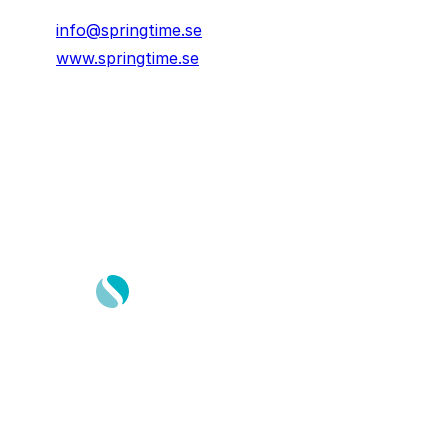
info@springtime.se
www.springtime.se
Springtime Resor AB
Gustavslundsvägen 151E
167 51, Bromma