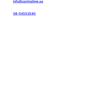
info@springtime.se
08-54553540
Telefontid vardagar
kl. 10.00-12.00 & 14.00-16.00
Kontakt och info
Resekategorier
Vanliga frågor
Löparresor
Pass och visum
Träningsresor
Resegarantilagen
Seniorresor
Reseförsäkring
Körresor
Bokningsvillkor
Springtime
Följ oss