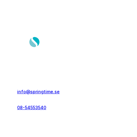
Springtime Resor AB
Gustavslundsvägen 151E
167 51, Bromma
info@springtime.se
08-54553540
Telefontid vardagar
kl. 10.00-12.00 & 14.00-16.00