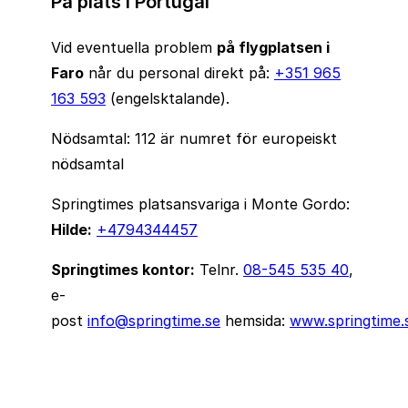
På plats i Portugal
Vid eventuella problem
på flygplatsen i
Faro
når du personal direkt på:
+351 965
163 593
(engelsktalande).
Nödsamtal: 112 är numret för europeiskt
nödsamtal
Springtimes platsansvariga i Monte Gordo:
Hilde:
+4794344457
Springtimes kontor:
Telnr.
08-545 535 40
,
e-
post
info@springtime.se
hemsida:
www.springtime.