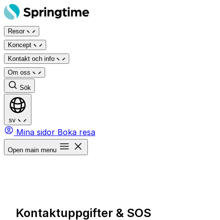
Hoppa
till
Resor
innehåll
Koncept
Kontakt och info
Om oss
Sök
sv
Mina sidor
Boka resa
Open main menu
Kontaktuppgifter & SOS