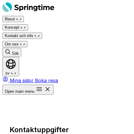
Hoppa
till
Resor
innehåll
Koncept
Kontakt och info
Om oss
Sök
sv
Mina sidor
Boka resa
Open main menu
Kontaktuppgifter