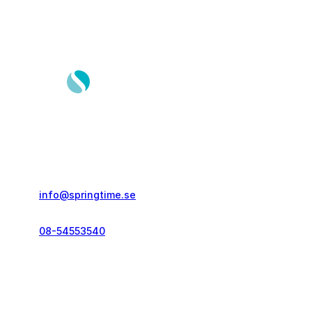
Springtime Resor AB
Gustavslundsvägen 151E
167 51, Bromma
info@springtime.se
08-54553540
Telefontid vardagar
kl. 10.00-12.00 & 14.00-16.00