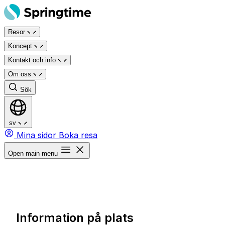
Hoppa
till
Resor
innehåll
Koncept
Kontakt och info
Om oss
Sök
sv
Mina sidor
Boka resa
Open main menu
Information på plats