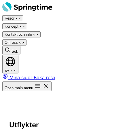
Hoppa
till
Resor
innehåll
Koncept
Kontakt och info
Om oss
Sök
sv
Mina sidor
Boka resa
Open main menu
Utflykter