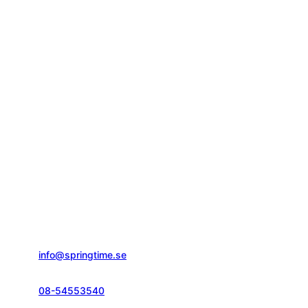
Springtime Resor AB
Gustavslundsvägen 151E
167 51, Bromma
info@springtime.se
08-54553540