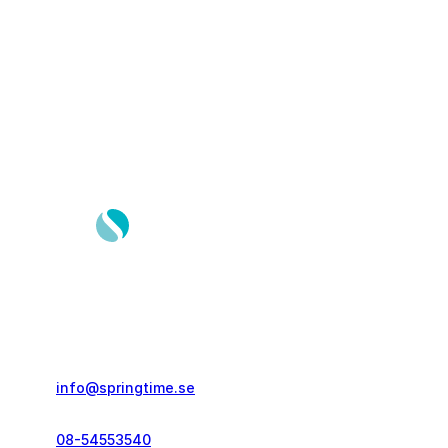
Springtime Resor AB
Gustavslundsvägen 151E
167 51, Bromma
info@springtime.se
08-54553540