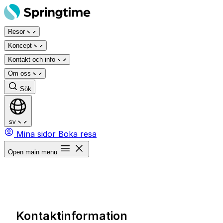
Hoppa
till
Resor
innehåll
Koncept
Kontakt och info
Om oss
Sök
sv
Mina sidor
Boka resa
Open main menu
Kontaktinformation