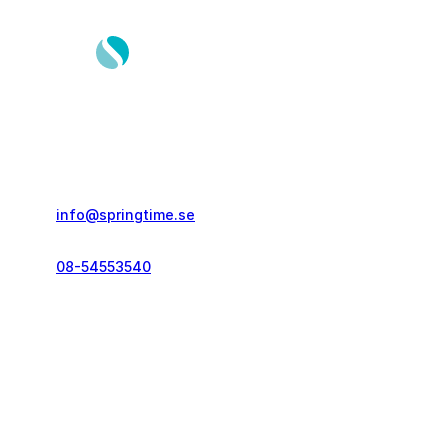
Springtime Resor AB
Gustavslundsvägen 151E
167 51, Bromma
info@springtime.se
08-54553540
Telefontid vardagar
kl. 10.00-12.00 & 14.00-16.00
Kontakt och info
Resekategorier