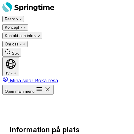
Hoppa
till
Resor
innehåll
Koncept
Kontakt och info
Om oss
Sök
sv
Mina sidor
Boka resa
Open main menu
Information på plats