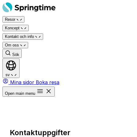
Hoppa
till
Resor
innehåll
Koncept
Kontakt och info
Om oss
Sök
sv
Mina sidor
Boka resa
Open main menu
Kontaktuppgifter