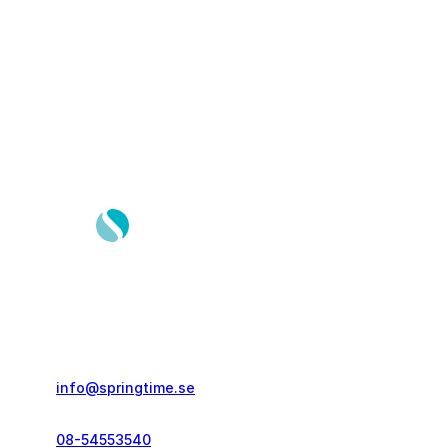
Springtime Resor AB
Gustavslundsvägen 151E
167 51, Bromma
info@springtime.se
08-54553540