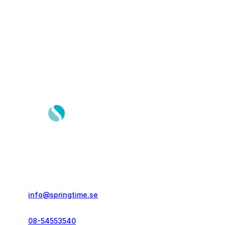
Springtime Resor AB
Gustavslundsvägen 151E
167 51, Bromma
info@springtime.se
08-54553540