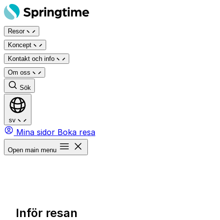
Hoppa
till
Resor
innehåll
Koncept
Kontakt och info
Om oss
Sök
sv
Mina sidor
Boka resa
Open main menu
Inför resan